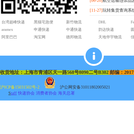
[06-20]
航空运输违禁品
[11-27]
玩转集货查询系
台湾超峰快递
黑猫宅急便
新竹物流
DHL
F
aramex
申通快递
中通快递
韵达快递
阿里巴巴
淘宝网
德邦物流
天地华宇物流
收货地址：
上海市青浦区天一路
568
号
8090
二号
B302
邮编：
2017
沪ICP备15031502号-2
沪公网安备31011802005021
S
taff
快递协会
消费者协会
海关总署