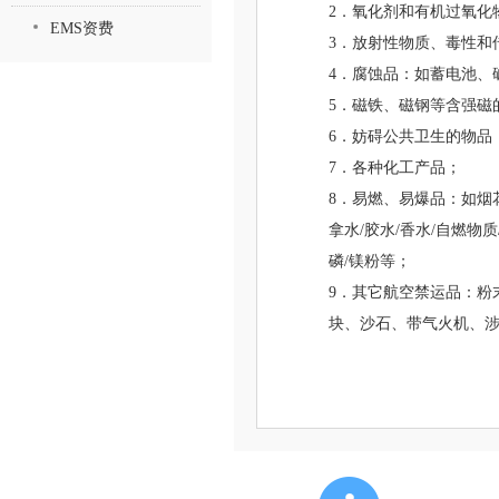
2．氧化剂和有机过氧化
EMS资费
3．放射性物质、毒性和
4．腐蚀品：如蓄电池、
5．磁铁、磁钢等含强磁
6．妨碍公共卫生的物品
7．各种化工产品；
8．易燃、易爆品：如烟花
拿水/胶水/香水/自燃物
磷/镁粉等；
9．其它航空禁运品：粉
块、沙石、带气火机、涉