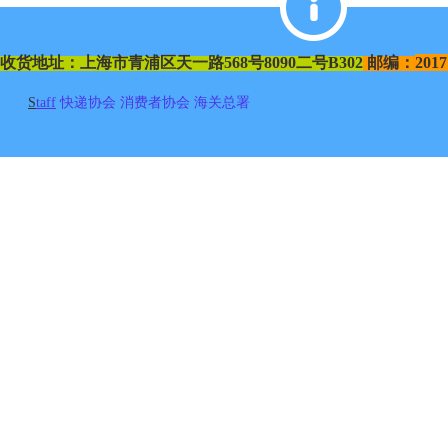
收货地址：
上海市青浦区天一路
568
号
8090
二号
B302
邮编：
2017
S
taff
快递协会
消费者协会
海关总署