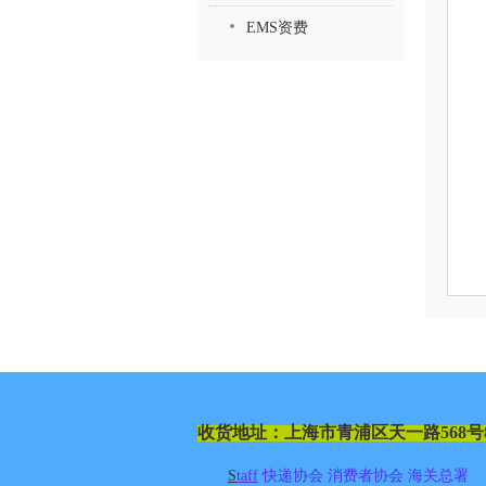
EMS资费
收货地址：
上海市青浦区天一路
568
号
S
taff
快递协会
消费者协会
海关总署