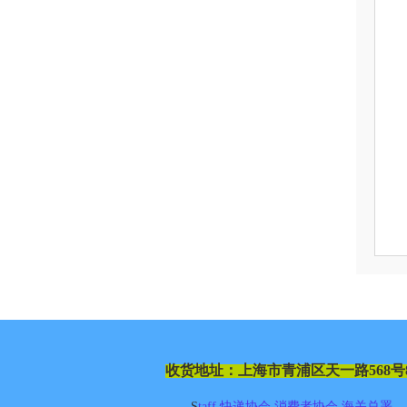
收货地址：
上海市青浦区天一路
568
号
S
taff
快递协会
消费者协会
海关总署