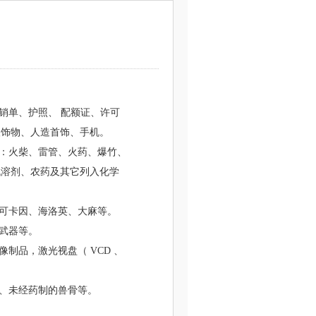
销单、护照、 配额证、许可
银饰物、人造首饰、手机。
如：火柴、雷管、火药、爆竹、
机溶剂、农药及其它列入化学
、可卡因、海洛英、大麻等。
武器等。
制品，激光视盘（ VCD 、
皮、未经药制的兽骨等。