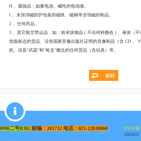
H 、腐蚀品：如蓄电池、碱性的电池液。
I 、未加消磁防护包装的磁铁、磁钢等含强磁的制品。
2 、任何药品。
3 、其它航空禁运品，如：粉末状物品 ( 不论何种颜色 ) 、液体
危险标志的货品、没有国家音像出版社证明的音像制品（含 CD 、 V
机、涉及“武器”和“枪支”概念的任何货品（含玩具）等。
8090
二号
B302
邮编：
201712
电话：021-22818860
沪ICP备1
2005021