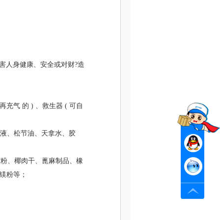
害人身健康、安全或对财?造
气 的 ) 、救生器 ( 可自
动液、松节油、天拿水、胶
钛粉、椰肉干、蓖麻制品、橡
、镁粉等；