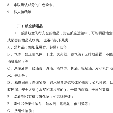
8 、难以辨认成分的白色粉末。
9 、私人信函等。
（二）航空禁运品
1 、威胁航空飞行安全的物品，指在航空运输中，可能明显地危
成损害的物品或物质。 主要有以下几类：
A 、爆炸品：如烟花爆竹、起爆引信等；
B 、气体：如压缩气体、干冰、灭火器、蓄气筒 ( 无排放装置，不能再充
动膨胀的 ) 等；
C 、易燃液体：如油漆、汽油、酒精类、机油、樟脑油、发动机起
水、香水等；
D 、易燃固体：自燃物质，遇水释放易燃气体的物质，如活性碳、
胶碎屑、安全火柴 ( 盒擦的或片擦的 ) 、干燥的白磷、干燥的黄磷
E 、氧化剂和有机过氧化物：如高锰酸钾；
F 、毒性和传染性物品：如农药、锂电池、催泪弹等；
G 、放射性物质；