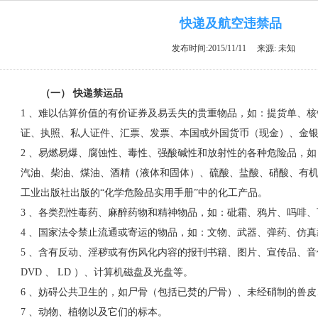
快递及航空违禁品
发布时间:2015/11/11 来源: 未知
（一） 快递禁运品
1 、难以估算价值的有价证券及易丢失的贵重物品，如：提货单、核
证、执照、私人证件、汇票、发票、本国或外国货币（现金）、金
2 、易燃易爆、腐蚀性、毒性、强酸碱性和放射性的各种危险品，
汽油、柴油、煤油、酒精（液体和固体）、硫酸、盐酸、硝酸、有
工业出版社出版的“化学危险品实用手册”中的化工产品。
3 、各类烈性毒药、麻醉药物和精神物品，如：砒霜、鸦片、吗啡
4 、国家法令禁止流通或寄运的物品，如：文物、武器、弹药、仿真
5 、含有反动、淫秽或有伤风化内容的报刊书籍、图片、宣传品、音像
DVD 、 LD ）、计算机磁盘及光盘等。
6 、妨碍公共卫生的，如尸骨（包括已焚的尸骨）、未经硝制的兽
7 、动物、植物以及它们的标本。